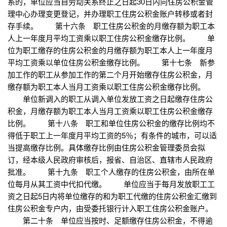
系的，单位应当自劳动关系终止之日起30日内向住房公积金管
理中心办理变更登记，并办理职工住房公积金账户转移或者封
存手续。 第十六条 职工住房公积金的月缴存额为职工本
人上一年度月平均工资乘以职工住房公积金缴存比例。 单
位为职工缴存的住房公积金的月缴存额为职工本人上一年度月
平均工资乘以单位住房公积金缴存比例。 第十七条 新参
加工作的职工从参加工作的第二个月开始缴存住房公积金，月
缴存额为职工本人当月工资乘以职工住房公积金缴存比例。
单位新调入的职工从调入单位发放工资之日起缴存住房公
积金，月缴存额为职工本人当月工资乘以职工住房公积金缴存
比例。 第十八条 职工和单位住房公积金的缴存比例均不
得低于职工上一年度月平均工资的5％；有条件的城市，可以适
当提高缴存比例。具体缴存比例由住房公积金管理委员会拟
订，经本级人民政府审核后，报省、自治区、直辖市人民政府
批准。 第十九条 职工个人缴存的住房公积金，由所在单
位每月从其工资中代扣代缴。 单位应当于每月发放职工工
资之日起5日内将单位缴存的和为职工代缴的住房公积金汇缴到
住房公积金专户内，由受委托银行计入职工住房公积金账户。
第二十条 单位应当按时、足额缴存住房公积金，不得逾