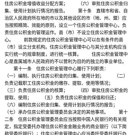
住房公积金增值收益分配方案； （六）审批住房公积金归
集、使用计划执行情况的报告。 第十条 直辖市和省、自
治区人民政府所在地的市以及其他设区的市（地、州、盟）应
当按照精简、效能的原则，设立一个住房公积金管理中心，负
责住房公积金的管理运作。县（市）不设立住房公积金管理中
心。 前款规定的住房公积金管理中心可以在有条件的县
（市）设立分支机构。住房公积金管理中心与其分支机构应当
实行统一的规章制度，进行统一核算。 住房公积金管理中
心是直属城市人民政府的不以营利为目的的独立的事业单位。
第十一条 住房公积金管理中心履行下列职责：
（一）编制、执行住房公积金的归集、使用计划； （二）
负责记载职工住房公积金的缴存、提取、使用等情况；
（三）负责住房公积金的核算； （四）审批住房公积金的
提取、使用； （五）负责住房公积金的保值和归还；
（六）编制住房公积金归集、使用计划执行情况的报告；
（七）承办住房公积金管理委员会决定的其他事项。 第十
二条 住房公积金管理委员会应当按照中国人民银行的有关规
定，指定受委托办理住房公积金金融业务的商业银行（以下简
称受委托银行）；住房公积金管理中心应当委托受委托银行办