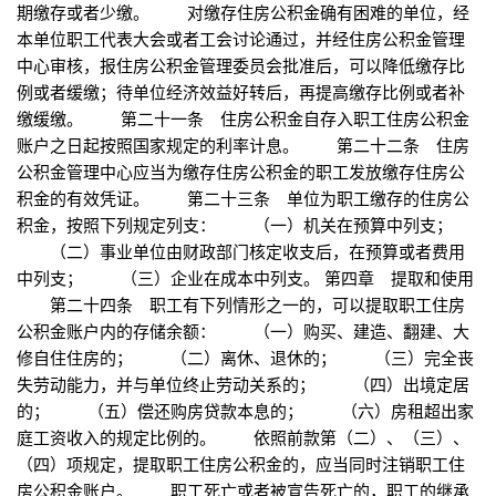
期缴存或者少缴。 对缴存住房公积金确有困难的单位，经
本单位职工代表大会或者工会讨论通过，并经住房公积金管理
中心审核，报住房公积金管理委员会批准后，可以降低缴存比
例或者缓缴；待单位经济效益好转后，再提高缴存比例或者补
缴缓缴。 第二十一条 住房公积金自存入职工住房公积金
账户之日起按照国家规定的利率计息。 第二十二条 住房
公积金管理中心应当为缴存住房公积金的职工发放缴存住房公
积金的有效凭证。 第二十三条 单位为职工缴存的住房公
积金，按照下列规定列支： （一）机关在预算中列支；
（二）事业单位由财政部门核定收支后，在预算或者费用
中列支； （三）企业在成本中列支。 第四章 提取和使用
第二十四条 职工有下列情形之一的，可以提取职工住房
公积金账户内的存储余额： （一）购买、建造、翻建、大
修自住住房的； （二）离休、退休的； （三）完全丧
失劳动能力，并与单位终止劳动关系的； （四）出境定居
的； （五）偿还购房贷款本息的； （六）房租超出家
庭工资收入的规定比例的。 依照前款第（二）、（三）、
（四）项规定，提取职工住房公积金的，应当同时注销职工住
房公积金账户。 职工死亡或者被宣告死亡的，职工的继承