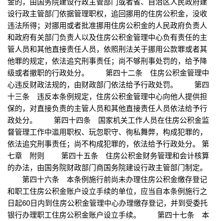
金的，由国务院建设行政主管部门或者省、自治区人民政府建
设行政主管部门依据管理职权，追回挪用的住房公积金，没收
违法所得；对挪用或者批准挪用住房公积金的人民政府负责人
和政府有关部门负责人以及住房公积金管理中心负有责任的主
管人员和其他直接责任人员，依照刑法关于挪用公款罪或者其
他罪的规定，依法追究刑事责任；尚不够刑事处罚的，给予降
级或者撤职的行政处分。 第四十二条 住房公积金管理中
心违反财政法规的，由财政部门依法给予行政处罚。 第四
十三条 违反本条例规定，住房公积金管理中心向他人提供担
保的，对直接负责的主管人员和其他直接责任人员依法给予行
政处分。 第四十四条 国家机关工作人员在住房公积金监
督管理工作中滥用职权、玩忽职守、徇私舞弊，构成犯罪的，
依法追究刑事责任；尚不构成犯罪的，依法给予行政处分。 第
七章 附则 第四十五条 住房公积金财务管理和会计核算
的办法，由国务院财政部门商国务院建设行政主管部门制定。
第四十六条 本条例施行前尚未办理住房公积金缴存登记
和职工住房公积金账户设立手续的单位，应当自本条例施行之
日起60日内到住房公积金管理中心办理缴存登记，并到受委托
银行办理职工住房公积金账户设立手续。 第四十七条 本