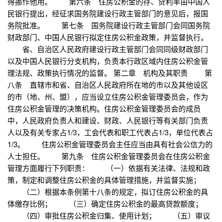
得挪作他用。 第六条 住房公积金的存、贷利率由中国人
民银行提出，经征求国务院建设行政主管部门的意见后，报国
务院批准。 第七条 国务院建设行政主管部门会同国务院
财政部门、中国人民银行拟定住房公积金政策，并监督执行。
省、自治区人民政府建设行政主管部门会同同级财政部门
以及中国人民银行分支机构，负责本行政区域内住房公积金管
理法规、政策执行情况的监督。 第二章 机构及其职责 第
八条 直辖市和省、自治区人民政府所在地的市以及其他设区
的市（地、州、盟），应当设立住房公积金管理委员会，作为
住房公积金管理的决策机构。住房公积金管理委员会的成员
中，人民政府负责人和建设、财政、人民银行等有关部门负责
人以及有关专家占1/3，工会代表和职工代表占1/3，单位代表占
1/3。 住房公积金管理委员会主任应当由具有社会公信力的
人士担任。 第九条 住房公积金管理委员会在住房公积金
管理方面履行下列职责： （一）依据有关法律、法规和政
策，制定和调整住房公积金的具体管理措施，并监督实施；
（二）根据本条例第十八条的规定，拟订住房公积金的具
体缴存比例； （三）确定住房公积金的最高贷款额度；
（四）审批住房公积金归集、使用计划； （五）审议